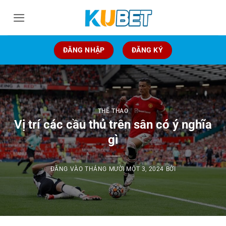
Bỏ
qua
nội
dung
ĐĂNG NHẬP
ĐĂNG KÝ
THỂ THAO
Vị trí các cầu thủ trên sân có ý nghĩa
gì
ĐĂNG VÀO
THÁNG MƯỜI MỘT 3, 2024
BỞI