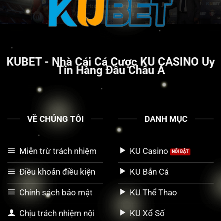
KUBET
- Nhà Cái Cá Cược KU CASINO Uy
Tín Hàng Đầu Châu Á
VỀ CHÚNG TÔI
DANH MỤC
Miễn trừ trách nhiệm
KU Casino
Điều khoản điều kiện
KU Bắn Cá
Chính sách bảo mật
KU Thể Thao
Chịu trách nhiệm nội
KU Xổ Số