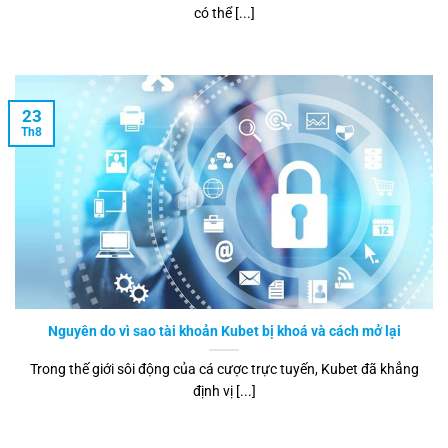
có thể [...]
23
Th8
Nguyên do vì sao tài khoản Kubet bị khoá và cách mở lại
Trong thế giới sôi động của cá cược trực tuyến, Kubet đã khẳng
định vị [...]