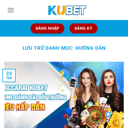
Bỏ
qua
nội
dung
ĐĂNG NHẬP
ĐĂNG KÝ
LƯU TRỮ DANH MỤC:
HƯỚNG DẪN
23
Th8