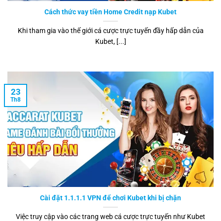
Cách thức vay tiền Home Credit nạp Kubet
Khi tham gia vào thế giới cá cược trực tuyến đầy hấp dẫn của
Kubet, [...]
23
Th8
Cài đặt 1.1.1.1 VPN để chơi Kubet khi bị chặn
Việc truy cập vào các trang web cá cược trực tuyến như Kubet