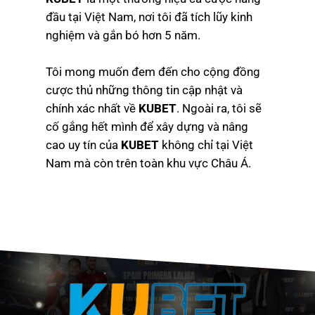
đầu tại Việt Nam, nơi tôi đã tích lũy kinh
nghiệm và gắn bó hơn 5 năm.
Tôi mong muốn đem đến cho cộng đồng
cược thủ những thông tin cập nhật và
chính xác nhất về
KUBET
. Ngoài ra, tôi sẽ
cố gắng hết mình để xây dựng và nâng
cao uy tín của
KUBET
không chỉ tại Việt
Nam mà còn trên toàn khu vực Châu Á.