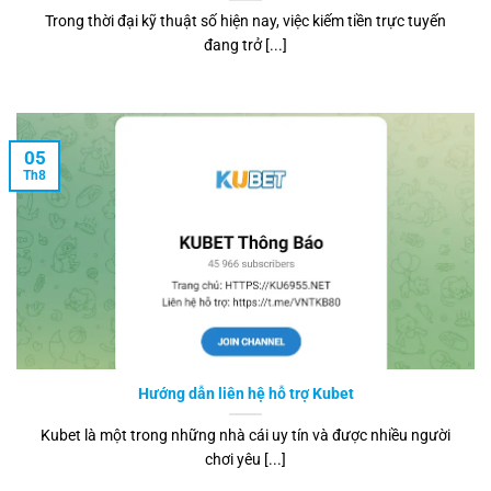
Trong thời đại kỹ thuật số hiện nay, việc kiếm tiền trực tuyến
đang trở [...]
05
Th8
Hướng dẫn liên hệ hỗ trợ Kubet
Kubet là một trong những nhà cái uy tín và được nhiều người
chơi yêu [...]