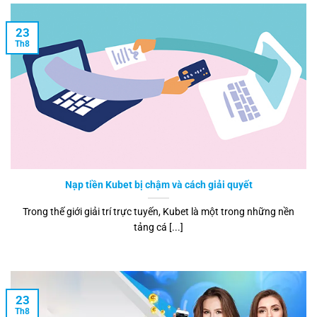
23
Th8
Nạp tiền Kubet bị chậm và cách giải quyết
Trong thế giới giải trí trực tuyến, Kubet là một trong những nền
tảng cá [...]
23
Th8