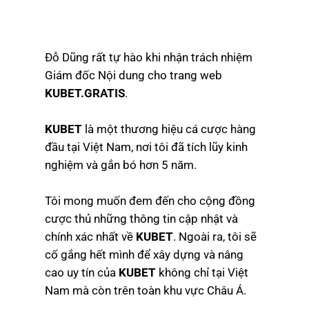
Đỗ Dũng rất tự hào khi nhận trách nhiệm
Giám đốc Nội dung cho trang web
KUBET.GRATIS
.
KUBET
là một thương hiệu cá cược hàng
đầu tại Việt Nam, nơi tôi đã tích lũy kinh
nghiệm và gắn bó hơn 5 năm.
Tôi mong muốn đem đến cho cộng đồng
cược thủ những thông tin cập nhật và
chính xác nhất về
KUBET
. Ngoài ra, tôi sẽ
cố gắng hết mình để xây dựng và nâng
cao uy tín của
KUBET
không chỉ tại Việt
Nam mà còn trên toàn khu vực Châu Á.