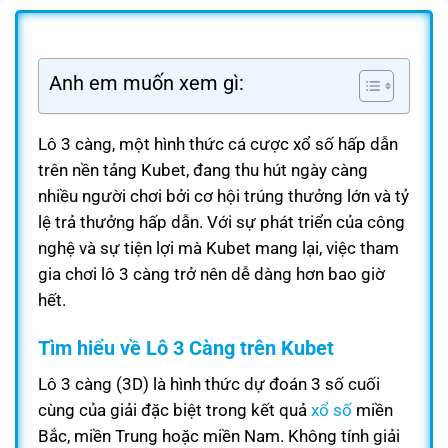
Anh em muốn xem gì:
Lô 3 càng, một hình thức cá cược xổ số hấp dẫn
trên nền tảng Kubet, đang thu hút ngày càng
nhiều người chơi bởi cơ hội trúng thưởng lớn và tỷ
lệ trả thưởng hấp dẫn. Với sự phát triển của công
nghệ và sự tiện lợi mà Kubet mang lại, việc tham
gia chơi lô 3 càng trở nên dễ dàng hơn bao giờ
hết.
Tìm hiểu về Lô 3 Càng trên Kubet
Lô 3 càng (3D) là hình thức dự đoán 3 số cuối
cùng của giải đặc biệt trong kết quả
xổ số
miền
Bắc, miền Trung hoặc miền Nam. Không tính giải