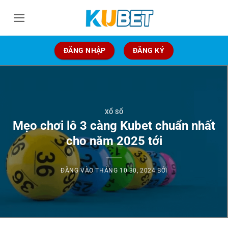
Bỏ
qua
nội
dung
ĐĂNG NHẬP
ĐĂNG KÝ
XỔ SỐ
Mẹo chơi lô 3 càng Kubet chuẩn nhất
cho năm 2025 tới
ĐĂNG VÀO
THÁNG 10 30, 2024
BỞI