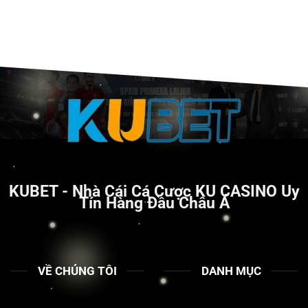
KUBET
- Nhà Cái Cá Cược KU CASINO Uy
Tín Hàng Đầu Châu Á
VỀ CHÚNG TÔI
DANH MỤC