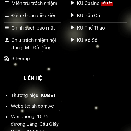
Miễn trừ trách nhiệm
KU Casino
Điều khoản điều kiện
KU Bắn Cá
Chính sách bảo mật
KU Thể Thao
Chịu trách nhiệm nội
KU Xổ Số
dung: Mr. Đỗ Dũng
Sitemap
LIÊN HỆ
Thương hiệu:
KUBET
Website: ah.com.vc
Văn phòng: 1075
đường Láng, Cầu Giấy,