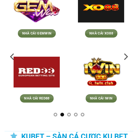
NHÀ CÁI GEMWIN
NHÀ CÁI XO88
NHÀ CÁI RED88
NHÀ CÁI IWIN
KUBET – SÀN CÁ CƯỢC KU BET