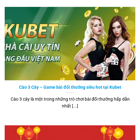
chơi. Điều này tạo nên một môi trường giải trí sôi
động và hấp dẫn, nơi người chơi cảm thấy được
kết nối và là một phần của cộng đồng.
Từ góc độ kinh tế,
Kubet
góp phần vào sự phát
triển của ngành công nghiệp giải trí trực tuyến.
Nó tạo ra việc làm, thu hút đầu tư và thúc đẩy sự
cạnh tranh trong ngành. Tuy nhiên, cũng cần phải
nhìn nhận rằng
Kubet
, giống như bất kỳ hình thức
cá cược nào, cũng có những rủi ro và thách thức.
Việc quản lý rủi ro, đảm bảo tính minh bạch và
Cào 3 Cây – Game bài đổi thưởng siêu hot tại Kubet
công bằng là những yếu tố then chốt để
Kubet
phát triển bền vững và đóng góp tích cực vào xã
Cào 3 cây là một trong những trò chơi bài đổi thưởng hấp dẫn
hội.
nhất [...]
Lịch Sử Hình Thành và Phát Triển