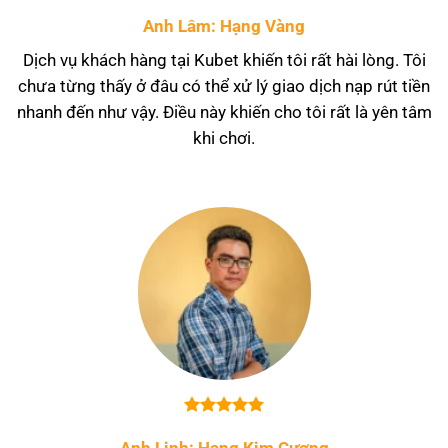
tế đáng kể.
Kubet
tạo ra việc làm, thu hút đầu tư
Anh Lâm: Hạng Vàng
và đóng góp vào ngân sách nhà nước thông qua
Dịch vụ khách hàng tại Kubet khiến tôi rất hài lòng. Tôi
các khoản thuế.
Kubet
cũng góp phần quảng bá
chưa từng thấy ở đâu có thể xử lý giao dịch nạp rút tiền
hình ảnh của Việt Nam ra thế giới, thông qua việc
nhanh đến như vậy. Điều này khiến cho tôi rất là yên tâm
tài trợ cho các sự kiện thể thao và văn hóa.
khi chơi.
Tuy nhiên, cũng cần phải nhìn nhận rằng sự phát
triển của
Kubet
cũng đặt ra những thách thức
cho xã hội. Việc quản lý rủi ro, đảm bảo tính minh
bạch và công bằng là những yếu tố then chốt để
Kubet
phát triển bền vững và đóng góp tích cực
vào xã hội. Việc nâng cao nhận thức của người
chơi về các rủi ro liên quan đến cá cược cũng là
một vấn đề quan trọng cần được quan tâm.
Các Nền Tảng Kubet Khác Nhau