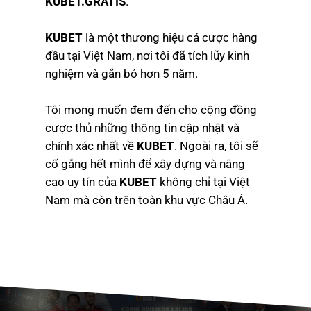
KUBET.GRATIS
.
nhân và tài khoản của người chơi.
Ku Bet
cũng có
một đội ngũ chuyên gia bảo mật luôn giám sát và
KUBET
là một thương hiệu cá cược hàng
ngăn chặn các hành vi gian lận.
đầu tại Việt Nam, nơi tôi đã tích lũy kinh
Ku Bet
còn được đánh giá cao về hệ thống
nghiệm và gắn bó hơn 5 năm.
khuyến mãi và thưởng.
Ku Bet
thường xuyên tung
ra các chương trình khuyến mãi hấp dẫn, như
Tôi mong muốn đem đến cho cộng đồng
tặng tiền thưởng cho người chơi mới, hoàn trả
cược thủ những thông tin cập nhật và
tiền cược và tặng quà giá trị. Điều này giúp người
chính xác nhất về
KUBET
. Ngoài ra, tôi sẽ
chơi tăng cơ hội chiến thắng và có thêm động lực
cố gắng hết mình để xây dựng và nâng
để tham gia.
cao uy tín của
KUBET
không chỉ tại Việt
Nam mà còn trên toàn khu vực Châu Á.
So với
Kubet77
,
Ku Bet
có giao diện hiện đại hơn,
nhiều tính năng hơn và hệ thống bảo mật tốt hơn.
Tuy nhiên,
Ku Bet
cũng có thể phức tạp hơn đối
với những người chơi mới bắt đầu.
Ku Bet
đại diện cho sự tiến bộ và đổi mới của