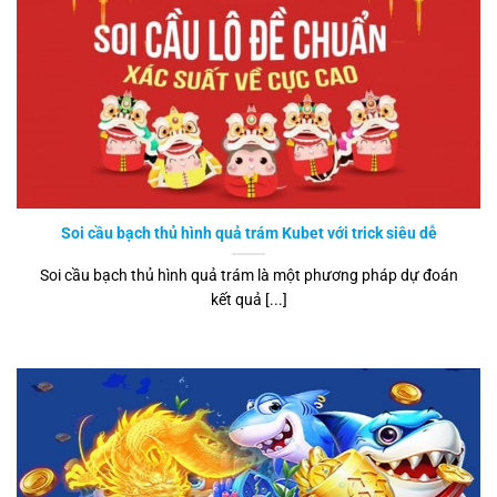
Hành trình của
Kubet
bắt đầu từ những năm đầu
của thế kỷ 21, khi internet và công nghệ số bắt
đầu bùng nổ. Nhận thấy tiềm năng to lớn của thị
trường giải trí trực tuyến, một nhóm các nhà đầu
tư và chuyên gia công nghệ đã cùng nhau xây
dựng nên nền tảng
Kubet
. Từ những bước đi ban
Soi cầu bạch thủ hình quả trám Kubet với trick siêu dễ
đầu,
Kubet
đã không ngừng nỗ lực để xây dựng
Soi cầu bạch thủ hình quả trám là một phương pháp dự đoán
uy tín và khẳng định vị thế trên thị trường.
kết quả [...]
Những năm đầu,
Kubet
tập trung vào việc phát
triển hệ thống cá cược thể thao, casino trực
tuyến và xổ số. Để thu hút người chơi,
Kubet
đã
đầu tư mạnh vào việc xây dựng giao diện thân
thiện, dễ sử dụng, đồng thời cung cấp các
chương trình khuyến mãi hấp dẫn. Bên cạnh đó,