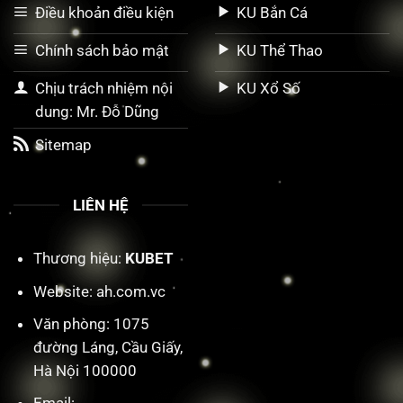
Điều khoản điều kiện
KU Bắn Cá
Chính sách bảo mật
KU Thể Thao
Chịu trách nhiệm nội
KU Xổ Số
dung: Mr. Đỗ Dũng
Sitemap
LIÊN HỆ
Thương hiệu:
KUBET
Website: ah.com.vc
Văn phòng: 1075
đường Láng, Cầu Giấy,
Hà Nội 100000
Email: