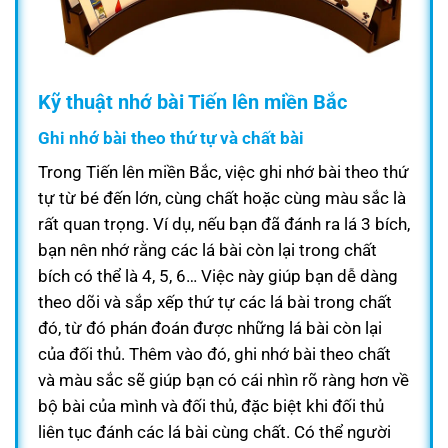
Kỹ thuật nhớ bài Tiến lên miền Bắc
Ghi nhớ bài theo thứ tự và chất bài
Trong Tiến lên miền Bắc, việc ghi nhớ bài theo thứ
tự từ bé đến lớn, cùng chất hoặc cùng màu sắc là
rất quan trọng. Ví dụ, nếu bạn đã đánh ra lá 3 bích,
bạn nên nhớ rằng các lá bài còn lại trong chất
bích có thể là 4, 5, 6… Việc này giúp bạn dễ dàng
theo dõi và sắp xếp thứ tự các lá bài trong chất
đó, từ đó phán đoán được những lá bài còn lại
của đối thủ. Thêm vào đó, ghi nhớ bài theo chất
và màu sắc sẽ giúp bạn có cái nhìn rõ ràng hơn về
bộ bài của mình và đối thủ, đặc biệt khi đối thủ
liên tục đánh các lá bài cùng chất. Có thể người