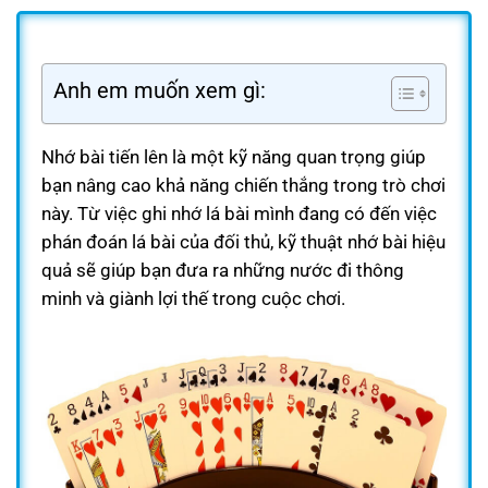
Anh em muốn xem gì:
Nhớ bài tiến lên là một kỹ năng quan trọng giúp
bạn nâng cao khả năng chiến thắng trong trò chơi
này. Từ việc ghi nhớ lá bài mình đang có đến việc
phán đoán lá bài của đối thủ, kỹ thuật nhớ bài hiệu
quả sẽ giúp bạn đưa ra những nước đi thông
minh và giành lợi thế trong cuộc chơi.