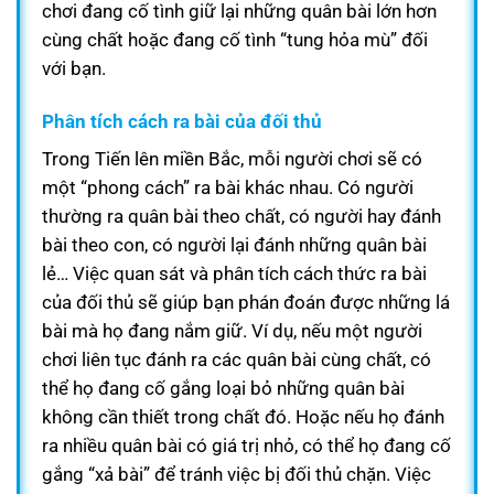
chơi đang cố tình giữ lại những quân bài lớn hơn
cùng chất hoặc đang cố tình “tung hỏa mù” đối
với bạn.
Phân tích cách ra bài của đối thủ
Trong Tiến lên miền Bắc, mỗi người chơi sẽ có
một “phong cách” ra bài khác nhau. Có người
thường ra quân bài theo chất, có người hay đánh
bài theo con, có người lại đánh những quân bài
lẻ… Việc quan sát và phân tích cách thức ra bài
của đối thủ sẽ giúp bạn phán đoán được những lá
bài mà họ đang nắm giữ. Ví dụ, nếu một người
chơi liên tục đánh ra các quân bài cùng chất, có
thể họ đang cố gắng loại bỏ những quân bài
không cần thiết trong chất đó. Hoặc nếu họ đánh
ra nhiều quân bài có giá trị nhỏ, có thể họ đang cố
gắng “xả bài” để tránh việc bị đối thủ chặn. Việc