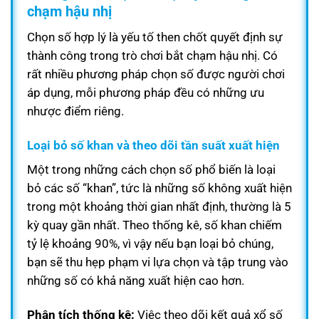
chạm hậu nhị
Chọn số hợp lý là yếu tố then chốt quyết định sự
thành công trong trò chơi bắt chạm hậu nhị. Có
rất nhiều phương pháp chọn số được người chơi
áp dụng, mỗi phương pháp đều có những ưu
nhược điểm riêng.
Loại bỏ số khan và theo dõi tần suất xuất hiện
Một trong những cách chọn số phổ biến là loại
bỏ các số “khan”, tức là những số không xuất hiện
trong một khoảng thời gian nhất định, thường là 5
kỳ quay gần nhất. Theo thống kê, số khan chiếm
tỷ lệ khoảng 90%, vì vậy nếu bạn loại bỏ chúng,
bạn sẽ thu hẹp phạm vi lựa chọn và tập trung vào
những số có khả năng xuất hiện cao hơn.
Phân tích thống kê:
Việc theo dõi kết quả xổ số