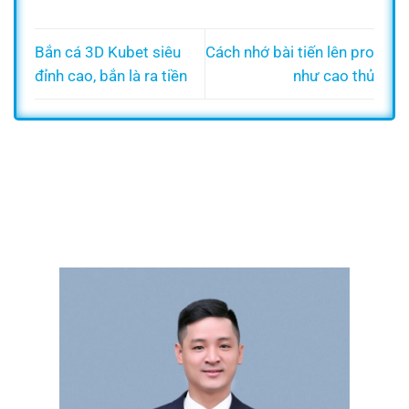
Bắn cá 3D Kubet siêu
Cách nhớ bài tiến lên pro
đỉnh cao, bắn là ra tiền
như cao thủ