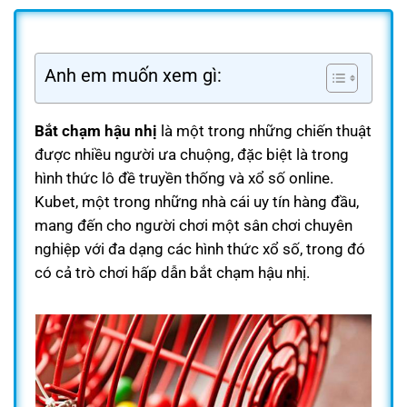
Anh em muốn xem gì:
Bắt chạm hậu nhị
là một trong những chiến thuật
được nhiều người ưa chuộng, đặc biệt là trong
hình thức lô đề truyền thống và xổ số online.
Kubet, một trong những nhà cái uy tín hàng đầu,
mang đến cho người chơi một sân chơi chuyên
nghiệp với đa dạng các hình thức xổ số, trong đó
có cả trò chơi hấp dẫn bắt chạm hậu nhị.