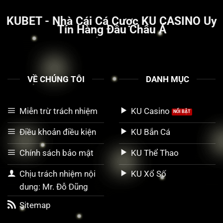
KUBET
- Nhà Cái Cá Cược KU CASINO Uy
Tín Hàng Đầu Châu Á
VỀ CHÚNG TÔI
DANH MỤC
Miễn trừ trách nhiệm
KU Casino
Điều khoản điều kiện
KU Bắn Cá
Chính sách bảo mật
KU Thể Thao
Chịu trách nhiệm nội
KU Xổ Số
dung: Mr. Đỗ Dũng
Sitemap