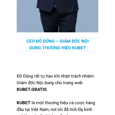
CEO ĐỖ DŨNG – GIÁM ĐỐC NỘI
DUNG THƯƠNG HIỆU KUBET
Đỗ Dũng rất tự hào khi nhận trách nhiệm
Giám đốc Nội dung cho trang web
KUBET.GRATIS
.
KUBET
là một thương hiệu cá cược hàng
đầu tại Việt Nam, nơi tôi đã tích lũy kinh