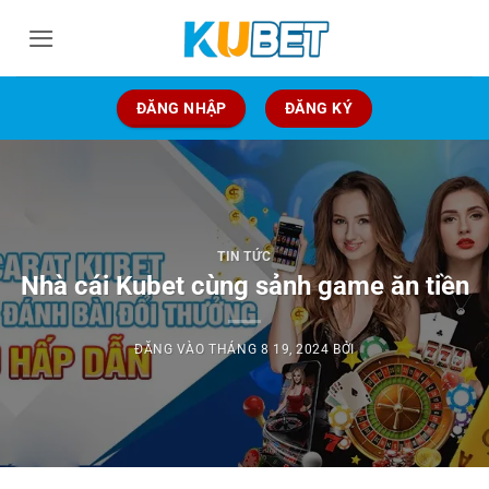
Bỏ
qua
nội
dung
ĐĂNG NHẬP
ĐĂNG KÝ
TIN TỨC
Nhà cái Kubet cùng sảnh game ăn tiền
ĐĂNG VÀO
THÁNG 8 19, 2024
BỞI