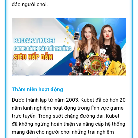
đảo người chơi.
Thâm niên hoạt động
Được thành lập từ năm 2003, Kubet đã có hơn 20
năm kinh nghiệm hoạt động trong lĩnh vực game
trực tuyến. Trong suốt chặng đường dài, Kubet
đã không ngừng hoàn thiện và nâng cấp hệ thống,
mang đến cho người chơi những trải nghiệm