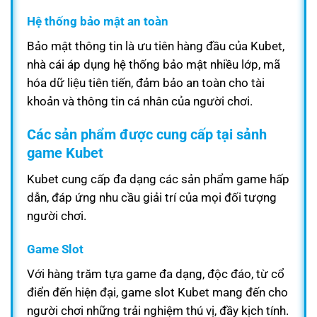
Hệ thống bảo mật an toàn
Bảo mật thông tin là ưu tiên hàng đầu của Kubet,
nhà cái áp dụng hệ thống bảo mật nhiều lớp, mã
hóa dữ liệu tiên tiến, đảm bảo an toàn cho tài
khoản và thông tin cá nhân của người chơi.
Các sản phẩm được cung cấp tại sảnh
game Kubet
Kubet cung cấp đa dạng các sản phẩm game hấp
dẫn, đáp ứng nhu cầu giải trí của mọi đối tượng
người chơi.
Game Slot
Với hàng trăm tựa game đa dạng, độc đáo, từ cổ
điển đến hiện đại, game slot Kubet mang đến cho
người chơi những trải nghiệm thú vị, đầy kịch tính.