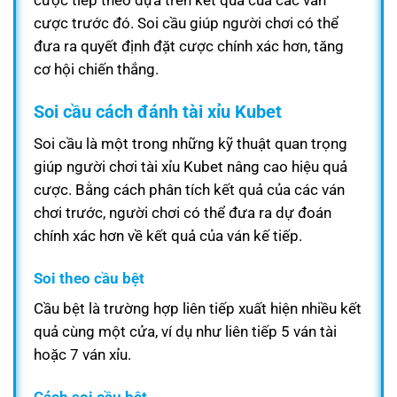
cược tiếp theo dựa trên kết quả của các ván
cược trước đó. Soi cầu giúp người chơi có thể
đưa ra quyết định đặt cược chính xác hơn, tăng
cơ hội chiến thắng.
Soi cầu cách đánh tài xỉu Kubet
Soi cầu là một trong những kỹ thuật quan trọng
giúp người chơi tài xỉu Kubet nâng cao hiệu quả
cược. Bằng cách phân tích kết quả của các ván
chơi trước, người chơi có thể đưa ra dự đoán
chính xác hơn về kết quả của ván kế tiếp.
Soi theo cầu bệt
Cầu bệt là trường hợp liên tiếp xuất hiện nhiều kết
quả cùng một cửa, ví dụ như liên tiếp 5 ván tài
hoặc 7 ván xỉu.
Cách soi cầu bệt