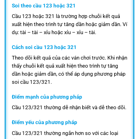
Soi theo cầu 123 hoặc 321
Cầu 123 hoặc 321 là trường hợp chuỗi kết quả
xuất hiện theo trình tự tăng dần hoặc giảm dần. Ví
dụ: tài – tài – xỉu hoặc xỉu – xỉu – tài.
Cách soi cầu 123 hoặc 321
Theo dõi kết quả của các ván chơi trước. Khi nhận
thấy chuỗi kết quả xuất hiện theo trình tự tăng
dần hoặc giảm dần, có thể áp dụng phương pháp
soi cầu 123/321.
Điểm mạnh của phương pháp
Cầu 123/321 thường dễ nhận biết và dễ theo dõi.
Điểm yếu của phương pháp
Cầu 123/321 thường ngắn hơn so với các loại