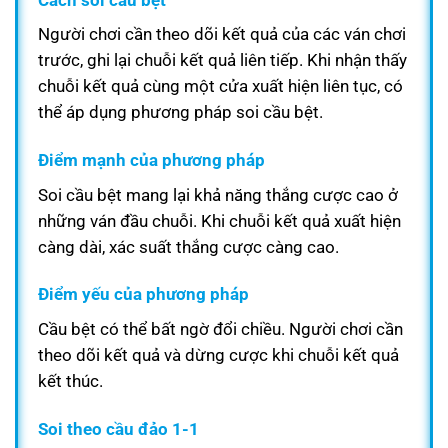
Người chơi cần theo dõi kết quả của các ván chơi
trước, ghi lại chuỗi kết quả liên tiếp. Khi nhận thấy
chuỗi kết quả cùng một cửa xuất hiện liên tục, có
thể áp dụng phương pháp soi cầu bệt.
Điểm mạnh của phương pháp
Soi cầu bệt mang lại khả năng thắng cược cao ở
những ván đầu chuỗi. Khi chuỗi kết quả xuất hiện
càng dài, xác suất thắng cược càng cao.
Điểm yếu của phương pháp
Cầu bệt có thể bất ngờ đổi chiều. Người chơi cần
theo dõi kết quả và dừng cược khi chuỗi kết quả
kết thúc.
Soi theo cầu đảo 1-1