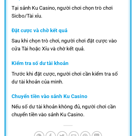
Tại sảnh Ku Casino, người chơi chọn trò chơi
Sicbo/Tài xỉu.
Đặt cược và chờ kết quả
Sau khi chọn trò chơi, người chơi đặt cược vào
cửa Tài hoặc Xỉu và chờ kết quả.
Kiểm tra số dư tài khoản
Trước khi đặt cược, người chơi cần kiểm tra số
dư tài khoản của mình.
Chuyển tiền vào sảnh Ku Casino
Nếu số dư tài khoản không đủ, người chơi cần
chuyển tiền vào sảnh Ku Casino.