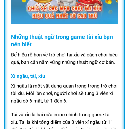
Những thuật ngữ trong game tài xỉu bạn
nên biết
Để hiểu rõ hơn về trò chơi tài xỉu và cách chơi hiệu
quả, bạn cần nắm vững những thuật ngữ cơ bản.
Xí ngầu, tài, xỉu
Xí ngầu là một vật dụng quan trọng trong trò chơi
tài xỉu. Mỗi lần chơi, người chơi sẽ tung 3 viên xí
ngầu có 6 mặt, từ 1 đến 6.
Tài và xỉu là hai cửa cược chính trong game tài
xỉu. Tài là khi tổng điểm của 3 viên xí ngầu từ 11