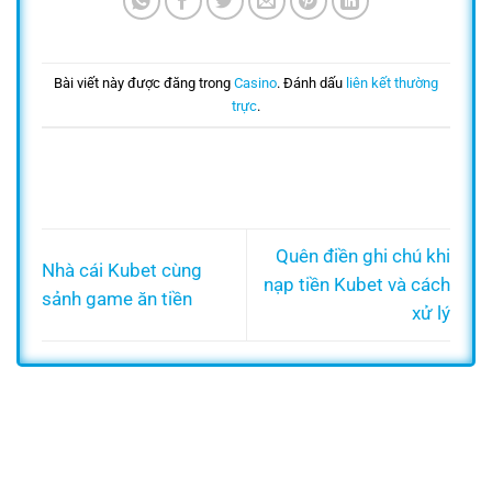
Bài viết này được đăng trong
Casino
. Đánh dấu
liên kết thường
trực
.
Quên điền ghi chú khi
Nhà cái Kubet cùng
nạp tiền Kubet và cách
sảnh game ăn tiền
xử lý