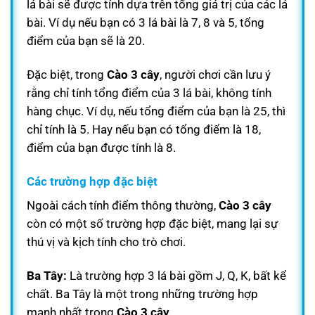
lá bài sẽ được tính dựa trên tổng giá trị của các lá
bài. Ví dụ nếu bạn có 3 lá bài là 7, 8 và 5, tổng
điểm của bạn sẽ là 20.
Đặc biệt, trong
Cào 3 cây
, người chơi cần lưu ý
rằng chỉ tính tổng điểm của 3 lá bài, không tính
hàng chục. Ví dụ, nếu tổng điểm của bạn là 25, thì
chỉ tính là 5. Hay nếu bạn có tổng điểm là 18,
điểm của bạn được tính là 8.
Các trường hợp đặc biệt
Ngoài cách tính điểm thông thường,
Cào 3 cây
còn có một số trường hợp đặc biệt, mang lại sự
thú vị và kịch tính cho trò chơi.
Ba Tây:
Là trường hợp 3 lá bài gồm J, Q, K, bất kể
chất. Ba Tây là một trong những trường hợp
mạnh nhất trong
Cào 3 cây
.