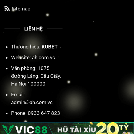
Sitemap
LIÊN HỆ
Thương hiệu:
KUBET
Website: ah.com.vc
Văn phòng: 1075
đường Láng, Cầu Giấy,
Hà Nội 100000
Email:
admin@ah.com.vc
Phone: 0933 647 823