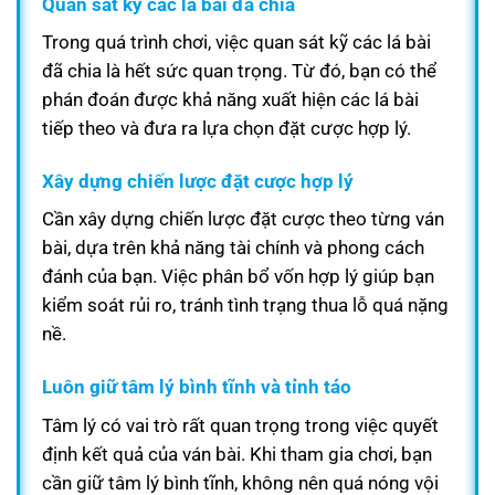
Quan sát kỹ các lá bài đã chia
Trong quá trình chơi, việc quan sát kỹ các lá bài
đã chia là hết sức quan trọng. Từ đó, bạn có thể
phán đoán được khả năng xuất hiện các lá bài
tiếp theo và đưa ra lựa chọn đặt cược hợp lý.
Xây dựng chiến lược đặt cược hợp lý
Cần xây dựng chiến lược đặt cược theo từng ván
bài, dựa trên khả năng tài chính và phong cách
đánh của bạn. Việc phân bổ vốn hợp lý giúp bạn
kiểm soát rủi ro, tránh tình trạng thua lỗ quá nặng
nề.
Luôn giữ tâm lý bình tĩnh và tỉnh táo
Tâm lý có vai trò rất quan trọng trong việc quyết
định kết quả của ván bài. Khi tham gia chơi, bạn
cần giữ tâm lý bình tĩnh, không nên quá nóng vội