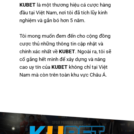
KUBET
là một thương hiệu cá cược hàng
đầu tại Việt Nam, nơi tôi đã tích lũy kinh
nghiệm và gắn bó hơn 5 năm.
Tôi mong muốn đem đến cho cộng đồng
cược thủ những thông tin cập nhật và
chính xác nhất về
KUBET
. Ngoài ra, tôi sẽ
cố gắng hết mình để xây dựng và nâng
cao uy tín của
KUBET
không chỉ tại Việt
Nam mà còn trên toàn khu vực Châu Á.