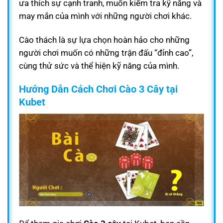
ưa thích sự cạnh tranh, muốn kiểm tra kỹ năng và
may mắn của mình với những người chơi khác.
Cào thách là sự lựa chọn hoàn hảo cho những
người chơi muốn có những trận đấu “đỉnh cao”,
cùng thử sức và thể hiện kỹ năng của mình.
Hướng Dẫn Cách Chơi Cào 3 Cây tại
Kubet