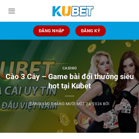
Bỏ
qua
nội
dung
ĐĂNG NHẬP
ĐĂNG KÝ
CASINO
Cào 3 Cây – Game bài đổi thưởng siêu
hot tại Kubet
ĐĂNG VÀO
THÁNG MƯỜI MỘT 24, 2024
BỞI