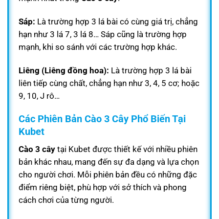
Sáp:
Là trường hợp 3 lá bài có cùng giá trị, chẳng
hạn như 3 lá 7, 3 lá 8… Sáp cũng là trường hợp
mạnh, khi so sánh với các trường hợp khác.
Liêng (Liêng đồng hoa):
Là trường hợp 3 lá bài
liên tiếp cùng chất, chẳng hạn như 3, 4, 5 cơ; hoặc
9, 10, J rô…
Các Phiên Bản Cào 3 Cây Phổ Biến Tại
Kubet
Cào 3 cây
tại Kubet được thiết kế với nhiều phiên
bản khác nhau, mang đến sự đa dạng và lựa chọn
cho người chơi. Mỗi phiên bản đều có những đặc
điểm riêng biệt, phù hợp với sở thích và phong
cách chơi của từng người.