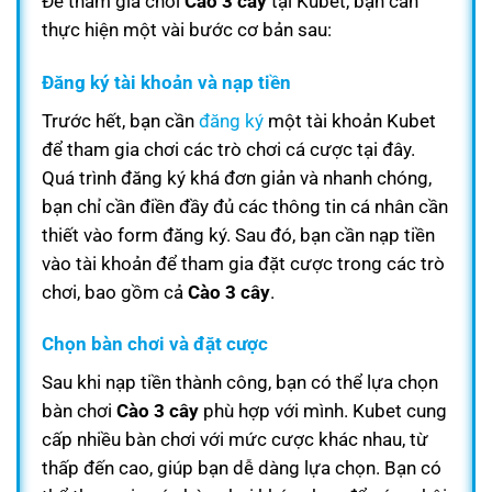
Để tham gia chơi
Cào 3 cây
tại Kubet, bạn cần
thực hiện một vài bước cơ bản sau:
Đăng ký tài khoản và nạp tiền
Trước hết, bạn cần
đăng ký
một tài khoản Kubet
để tham gia chơi các trò chơi cá cược tại đây.
Quá trình đăng ký khá đơn giản và nhanh chóng,
bạn chỉ cần điền đầy đủ các thông tin cá nhân cần
thiết vào form đăng ký. Sau đó, bạn cần nạp tiền
vào tài khoản để tham gia đặt cược trong các trò
chơi, bao gồm cả
Cào 3 cây
.
Chọn bàn chơi và đặt cược
Sau khi nạp tiền thành công, bạn có thể lựa chọn
bàn chơi
Cào 3 cây
phù hợp với mình. Kubet cung
cấp nhiều bàn chơi với mức cược khác nhau, từ
thấp đến cao, giúp bạn dễ dàng lựa chọn. Bạn có