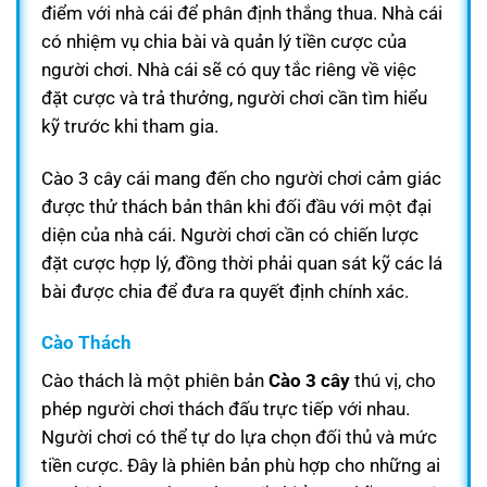
điểm với nhà cái để phân định thắng thua. Nhà cái
có nhiệm vụ chia bài và quản lý tiền cược của
người chơi. Nhà cái sẽ có quy tắc riêng về việc
đặt cược và trả thưởng, người chơi cần tìm hiểu
kỹ trước khi tham gia.
Cào 3 cây cái mang đến cho người chơi cảm giác
được thử thách bản thân khi đối đầu với một đại
diện của nhà cái. Người chơi cần có chiến lược
đặt cược hợp lý, đồng thời phải quan sát kỹ các lá
bài được chia để đưa ra quyết định chính xác.
Cào Thách
Cào thách là một phiên bản
Cào 3 cây
thú vị, cho
phép người chơi thách đấu trực tiếp với nhau.
Người chơi có thể tự do lựa chọn đối thủ và mức
tiền cược. Đây là phiên bản phù hợp cho những ai