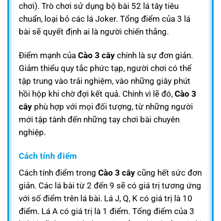
chơi). Trò chơi sử dụng bộ bài 52 lá tây tiêu
chuẩn, loại bỏ các lá Joker. Tổng điểm của 3 lá
bài sẽ quyết định ai là người chiến thắng.
Điểm mạnh của
Cào 3 cây
chính là sự đơn giản.
Giảm thiểu quy tắc phức tạp, người chơi có thể
tập trung vào trải nghiệm, vào những giây phút
hồi hộp khi chờ đợi kết quả. Chính vì lẽ đó,
Cào 3
cây
phù hợp với mọi đối tượng, từ những người
mới tập tành đến những tay chơi bài chuyên
nghiệp.
Cách tính điểm
Cách tính điểm trong
Cào 3 cây
cũng hết sức đơn
giản. Các lá bài từ 2 đến 9 sẽ có giá trị tương ứng
với số điểm trên lá bài. Lá J, Q, K có giá trị là 10
điểm. Lá A có giá trị là 1 điểm. Tổng điểm của 3