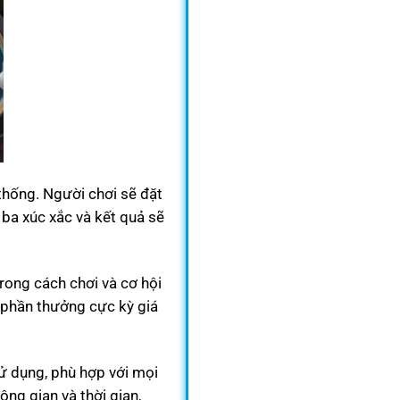
thống. Người chơi sẽ đặt
 ba xúc xắc và kết quả sẽ
trong cách chơi và cơ hội
g phần thưởng cực kỳ giá
ử dụng, phù hợp với mọi
ng gian và thời gian,