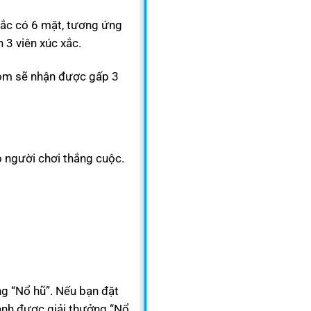
 xắc có 6 mặt, tương ứng
n 3 viên xúc xắc.
 Tôm sẽ nhận được gấp 3
o người chơi thắng cuộc.
g “Nổ hũ”. Nếu bạn đặt
iành được giải thưởng “Nổ