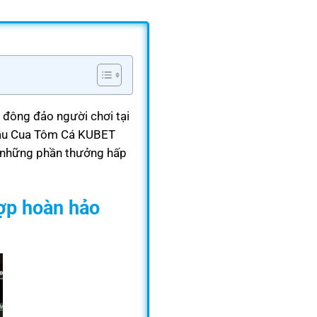
 đông đảo người chơi tại
 Bầu Cua Tôm Cá KUBET
ợc những phần thưởng hấp
ợp hoàn hảo