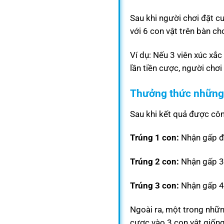
Sau khi người chơi đặt cư
với 6 con vật trên bàn ch
Ví dụ: Nếu 3 viên xúc xắ
lần tiền cược, người chơ
Thưởng thức những
Sau khi kết quả được côn
Trúng 1 con:
Nhận gấp đô
Trúng 2 con:
Nhận gấp 3 
Trúng 3 con:
Nhận gấp 4 
Ngoài ra, một trong nhữ
cược vào 3 con vật giống