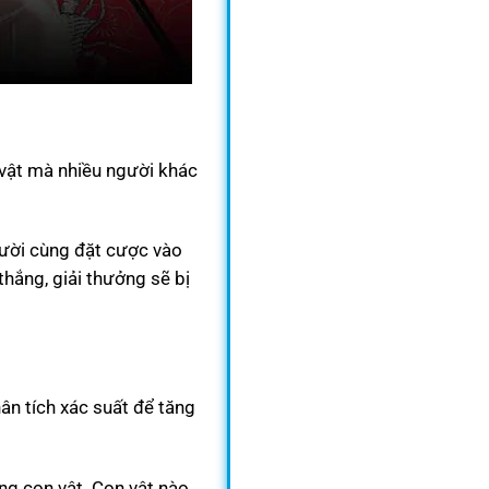
vật mà nhiều người khác
người cùng đặt cược vào
hắng, giải thưởng sẽ bị
ân tích xác suất để tăng
ừng con vật. Con vật nào