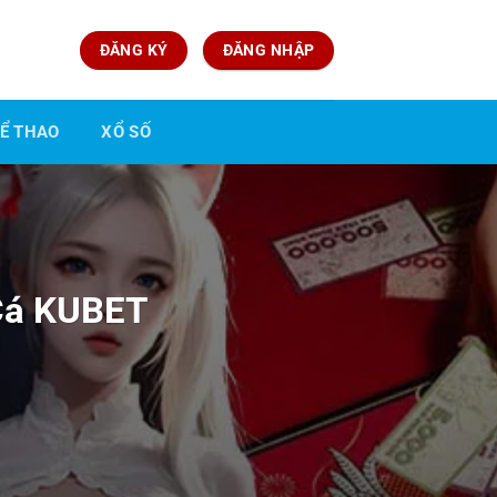
ĐĂNG KÝ
ĐĂNG NHẬP
Ể THAO
XỔ SỐ
Cá KUBET