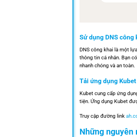
Sử dụng DNS công 
DNS công khai là một lựa
thông tin cá nhân. Bạn có
nhanh chóng và an toàn.
Tải ứng dụng Kubet 
Kubet cung cấp ứng dụng 
tiện. Ứng dụng Kubet đượ
Truy cập đường link
ah.c
Những nguyên n