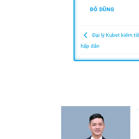
ĐỖ DŨNG
Đại lý Kubet kiếm ti
hấp dẫn