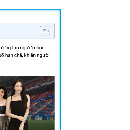
lượng lớn người chơi
số hạn chế, khiến người