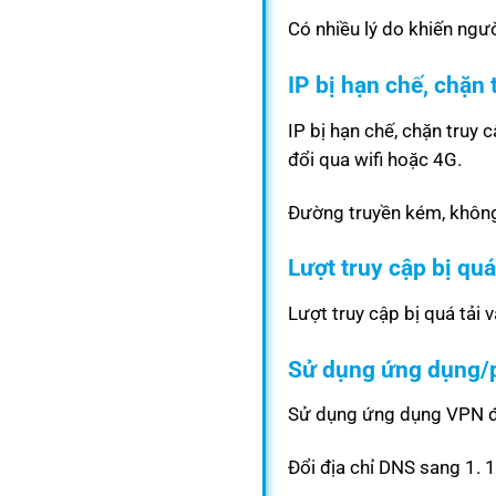
Có nhiều lý do khiến ngư
IP bị hạn chế, chặn 
IP bị hạn chế, chặn tru
đổi qua wifi hoặc 4G.
Đường truyền kém, không 
Lượt truy cập bị quá
Lượt truy cập bị quá tải 
Sử dụng ứng dụng/
Sử dụng ứng dụng VPN để
Đổi địa chỉ DNS sang 1. 1. 