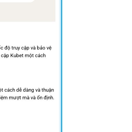
c độ truy cập và bảo vệ
uy cập Kubet một cách
ột cách dễ dàng và thuận
ghiệm mượt mà và ổn định.