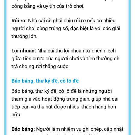
công bằng và uy tín của trò chơi.
Rủi ro:
Nhà cái sẽ phải chịu rủi ro nếu có nhiều
người chơi cùng trúng số, đặc biệt là với các giải
thưởng lớn.
Lợi nhuận:
Nhà cái thu lợi nhuận từ chênh lệch
giữa tiền cược của người chơi và tiền thưởng chi
trả cho người thắng cuộc.
Báo bảng, thư ký đề, cò lô đề
Báo bảng, thư ký đề, cò lô đề là những người
tham gia vào hoạt động trung gian, giúp nhà cái
tiếp cận và thu hút được nhiều khách hàng hơn
nữa.
Báo bảng:
Người làm nhiệm vụ ghi chép, cập nhật