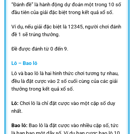
“Đánh đề” là hành động dự đoán một trong 10 số
đầu tiên của giải đặc biệt trong kết quả xổ số.
Ví dụ, nếu giải đặc biệt là 12345, người chơi đánh
đề 1 sẽ trúng thưởng.
Đề được đánh từ 0 đến 9.
Lô – Bao lô
Lô và bao lô là hai hình thức chơi tương tự nhau,
đều là đặt cược vào 2 số cuối cùng của các giải
thưởng trong kết quả xổ số.
Lô:
Chơi lô là chỉ đặt cược vào một cặp số duy
nhất.
Bao lô:
Bao lô là đặt cược vào nhiều cặp số, tức
là bạn bao một dãy số. Ví dụ bạn cược bao lô 10