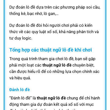
Dự đoán lô đề dựa trên các phương pháp soi cầu,
thống kê, bạc nhớ, lô gan,…
Dự đoán lô đề đòi hỏi người chơi phải có kiến
thức về các quy luật xổ số, khả năng phân tích và
tư duy logic.
Tổng hợp các thuật ngữ lô đề khi chơi
Trong quá trình tham gia chơi lô đề, bạn sẽ gặp
phải một loạt các
thuật ngữ lô đề
chuyên biệt,
cần được hiểu rõ để có những lựa chọn chính xác
và hiệu quả.
Đánh lô đề
“Đánh lô đề” là
thuật ngữ lô đề
chung để chỉ hành
động tham gia dự đoán kết quả xổ số với mục