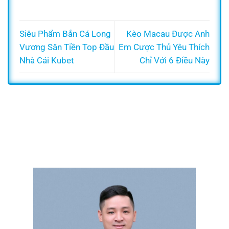
Siêu Phẩm Bắn Cá Long
Kèo Macau Được Anh
Vương Săn Tiền Top Đầu
Em Cược Thủ Yêu Thích
Nhà Cái Kubet
Chỉ Với 6 Điều Này