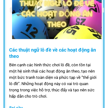
Các thuật ngữ lô đề về các hoạt động ăn
theo
Bên cạnh các hình thức chơi lô đề, còn tồn tại
một hệ sinh thái các hoạt động ăn theo, tạo nên
một bức tranh toàn diện và phức tạp về “thế giới
lô đề”. Những hoạt động này có vai trò quan
trọng trong việc hỗ trợ, thúc đẩy và tạo nên sức
hấp dẫn cho trò chơi.
Soi cầu