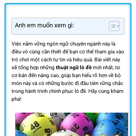
Anh em muốn xem gì:
Việc nắm vững ngôn ngữ chuyên ngành này là
điều vô cùng cần thiết để bạn có thể tham gia vào
trò chơi một cách tự tin và hiệu quả. Bài viết này
sẽ tổng hợp những
thuật ngữ lô đề
mới nhất, từ
cơ bản đến nâng cao, giúp bạn hiểu rõ hơn về bộ
môn này và có những bước đi đầu tiên vững chắc
trong hành trình chinh phục lô đề. Hãy cùng khám
phá!