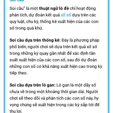
Soi cầu” là một
thuật ngữ lô đề
chỉ hoạt động
phân tích, dự đoán kết quả
xổ số
dựa trên các
quy luật, chu kỳ, thống kê xuất hiện của các con
số trong quá khứ.
Soi cầu dựa trên thống kê:
Đây là phương pháp
phổ biến, người chơi sẽ dựa trên kết quả xổ số
trong những kỳ quay gần nhất để xác định tần
suất xuất hiện của các con số, sau đó dự đoán
những con số có khả năng xuất hiện cao trong kỳ
tiếp theo.
Soi cầu dựa trên lô gan:
Lô gan là một dãy số
chưa về trong một khoảng thời gian dài. Người
chơi sẽ theo dõi và phân tích các con số này, hy
vọng chúng sẽ xuất hiện trong các kỳ sắp tới để
thu lợi.