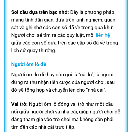
Soi cầu dựa trên bạc nhớ:
Đây là phương pháp
mang tính dân gian, dựa trên kinh nghiệm, quan
sát và ghi nhớ các con số đã về trong quá khứ.
Người chơi sẽ tìm ra các quy luật, mối
liên hệ
giữa các con số dựa trên các cặp số đã về trong
lịch sử quay thưởng.
Người ôm lô đề
Người ôm lô đề hay còn gọi là “cái lô”, là người
đứng ra thu nhận tiền cược của người chơi, sau
đó sẽ tổng hợp và chuyển lên cho “nhà cái”.
Vai trò:
Người ôm lô đóng vai trò như một cầu
nối giữa người chơi và nhà cái, giúp người chơi dễ
dàng tham gia vào trò chơi mà không cần phải
tìm đến các nhà cái trực tiếp.