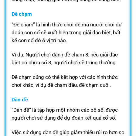
Đề chạm
“Đề chạm” là hình thức chơi đề mà người chơi dự
đoán con số sẽ xuất hiện trong giải đặc biệt, bất
kể con số đó ở vị trí nào.
Ví dụ: Người chơi đánh đề chạm 8, nếu giải đặc
biệt có chứa số 8, người chơi sẽ trúng thưởng.
Đề chạm cũng có thể kết hợp với các hình thức
chơi khác, ví dụ đề chạm đầu, đề chạm cuối.
Dàn đề
“Dàn đề” là tập hợp một nhóm các bộ số, được
người chơi sử dụng để dự đoán kết quả xổ số.
Việc sử dụng dàn đề giúp giảm thiểu rủi ro hơn so