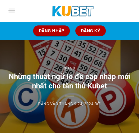
Bỏ
qua
nội
dung
ĐĂNG NHẬP
ĐĂNG KÝ
XỔ SỐ
Những thuật ngữ lô đề cập nhập mới
nhất cho tân thủ Kubet
ĐĂNG VÀO
THÁNG 9 24, 2024
BỞI