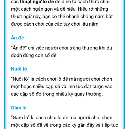
các
thuật ngữ lô đề
để diễn tả cách thức chơi
một cách ngắn gọn và dễ hiểu. Hiểu rõ những
thuật ngữ này, bạn có thể nhanh chóng nắm bắt
được cách chơi của các tay chơi lâu năm.
Ăn đề
“Ăn đề” chỉ việc người chơi trúng thưởng khi dự
đoán đúng con số đề.
Nuôi lô
“Nuôi lô” là cách chơi lô đề mà người chơi chọn
một hoặc nhiều cặp số và liên tục đặt cược vào
các cặp số đó trong nhiều kỳ quay thưởng.
Găm lô
“Găm lô” là cách chơi lô đề mà người chơi chọn
một cặp số đã về trong các kỳ gần đây và tiếp tục