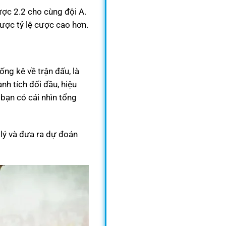
cược 2.2 cho cùng đội A.
được tỷ lệ cược cao hơn.
ng kê về trận đấu, là
nh tích đối đầu, hiệu
bạn có cái nhìn tổng
 lý và đưa ra dự đoán