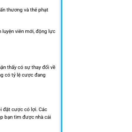
hấn thương và thẻ phạt
n luyện viên mới, động lực
hận thấy có sự thay đổi về
ng có tỷ lệ cược đang
i đặt cược có lợi. Các
úp bạn tìm được nhà cái