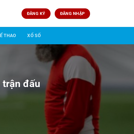
ĐĂNG KÝ
ĐĂNG NHẬP
Ể THAO
XỔ SỐ
 trận đấu