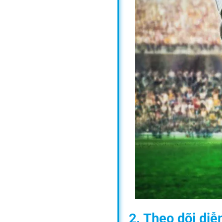
2. Theo dõi diễn