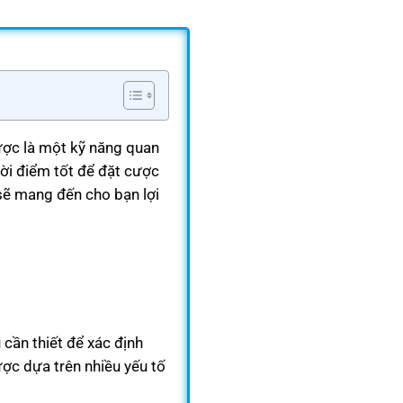
cược là một kỹ năng quan
hời điểm tốt để đặt cược
sẽ mang đến cho bạn lợi
 cần thiết để xác định
ược dựa trên nhiều yếu tố