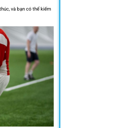
thúc, và bạn có thể kiếm