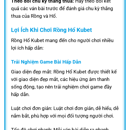
Theo dõi chu kỳ thắng thua:
Hãy theo dõi kết
quả các ván bài trước để đánh giá chu kỳ thắng
thua của Rồng và Hổ.
Lợi Ích Khi Chơi Rồng Hổ Kubet
Rồng Hổ Kubet mang đến cho người chơi nhiều
lợi ích hấp dẫn:
Trải Nghiệm Game Bài Hấp Dẫn
Giao diện đẹp mắt: Rồng Hổ Kubet được thiết kế
với giao diện đẹp mắt, các hiệu ứng âm thanh
sống động, tạo nên trải nghiệm chơi game đầy
hấp dẫn.
Luật chơi đơn giản: Luật chơi đơn giản, dễ hiểu, dễ
nắm bắt, phù hợp với mọi đối tượng người chơi.
Tốc độ chơi nhanh: Mỗi ván bài diễn ra nhanh