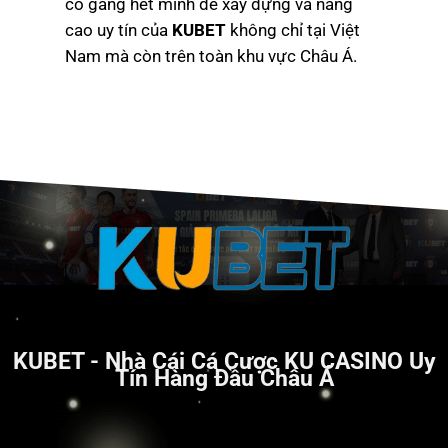
cố gắng hết mình để xây dựng và nâng
cao uy tín của
KUBET
không chỉ tại Việt
Nam mà còn trên toàn khu vực Châu Á.
KUBET
- Nhà Cái Cá Cược KU CASINO Uy
Tín Hàng Đầu Châu Á