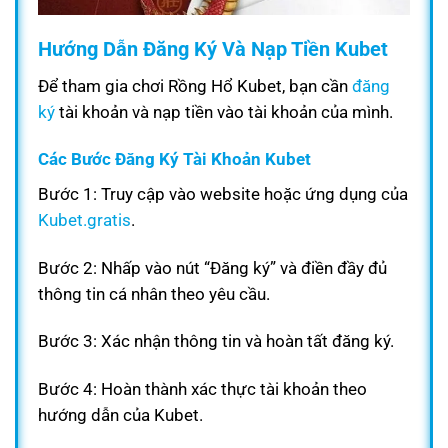
Hướng Dẫn Đăng Ký Và Nạp Tiền Kubet
Để tham gia chơi Rồng Hổ Kubet, bạn cần
đăng
ký
tài khoản và nạp tiền vào tài khoản của mình.
Các Bước Đăng Ký Tài Khoản Kubet
Bước 1: Truy cập vào website hoặc ứng dụng của
Kubet.gratis
.
Bước 2: Nhấp vào nút “Đăng ký” và điền đầy đủ
thông tin cá nhân theo yêu cầu.
Bước 3: Xác nhận thông tin và hoàn tất đăng ký.
Bước 4: Hoàn thành xác thực tài khoản theo
hướng dẫn của Kubet.