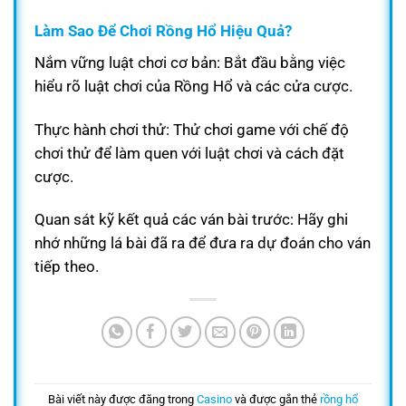
Làm Sao Để Chơi Rồng Hổ Hiệu Quả?
Nắm vững luật chơi cơ bản: Bắt đầu bằng việc
hiểu rõ luật chơi của Rồng Hổ và các cửa cược.
Thực hành chơi thử: Thử chơi game với chế độ
chơi thử để làm quen với luật chơi và cách đặt
cược.
Quan sát kỹ kết quả các ván bài trước: Hãy ghi
nhớ những lá bài đã ra để đưa ra dự đoán cho ván
tiếp theo.
Bài viết này được đăng trong
Casino
và được gắn thẻ
rồng hổ