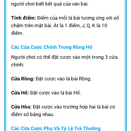
người chơi biết kết quả của ván bài.
Tính điểm:
Điểm của mỗi lá bài tương ứng với số
chấm trên mặt bài. Át là 1 điểm, J, Q, K là 10
điểm.
Các Cửa Cược Chính Trong Rồng Hổ
Người chơi có thể đặt cược vào một trong 3 cửa
chính:
Cửa Rồng:
Đặt cược vào lá bài Rồng.
Cửa Hổ:
Đặt cược vào lá bài Hổ.
Cửa Hòa:
Đặt cược vào trường hợp hai lá bài có
điểm số bằng nhau.
Các Cửa Cược Phụ Và Tỷ Lệ Trả Thưởng