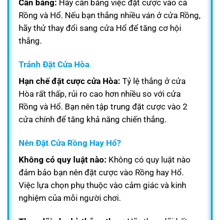
Cân bằng:
Hãy cân bằng việc đặt cược vào cả
Rồng và Hổ. Nếu bạn thắng nhiều ván ở cửa Rồng,
hãy thử thay đổi sang cửa Hổ để tăng cơ hội
thắng.
Tránh Đặt Cửa Hòa
Hạn chế đặt cược cửa Hòa:
Tỷ lệ thắng ở cửa
Hòa rất thấp, rủi ro cao hơn nhiều so với cửa
Rồng và Hổ. Bạn nên tập trung đặt cược vào 2
cửa chính để tăng khả năng chiến thắng.
Nên Đặt Cửa Rồng Hay Hổ?
Không có quy luật nào:
Không có quy luật nào
đảm bảo bạn nên đặt cược vào Rồng hay Hổ.
Việc lựa chọn phụ thuộc vào cảm giác và kinh
nghiệm của mỗi người chơi.