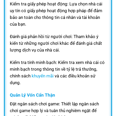
Kiểm tra giấy phép hoạt động: Lựa chọn nhà cái
uy tín có giấy phép hoạt động hợp pháp để đảm
bảo an toàn cho thông tin cá nhân và tài khoản
của bạn.
Đánh giá phản hồi từ người chơi: Tham khảo ý
kiến từ những người chơi khác để đánh giá chất
lượng dịch vụ của nhà cái.
Kiểm tra tính minh bạch: Kiểm tra xem nhà cái có
minh bạch trong thông tin về tỷ lệ trả thưởng,
chính sách
khuyến mãi
và các điều khoản sử
dụng.
Quản Lý Vốn Cẩn Thận
Đặt ngân sách chơi game: Thiết lập ngân sách
chơi game hợp lý và tuân thủ nghiêm ngặt để