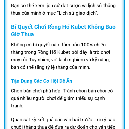
Bạn có thể xem lịch sử đặt cược và lịch sử thắng
thua của mình ở mục “Lịch sử giao dịch”.
Bí Quyết Chơi Rồng Hổ Kubet Không Bao
Giờ Thua
Không có bí quyết nào đảm bảo 100% chiến
thắng trong Rồng Hổ Kubet bởi đây là trò chơi
may rủi. Tuy nhiên, với kinh nghiệm và kỹ năng,
bạn có thể tăng tỷ lệ thắng của mình.
Tận Dụng Các Cơ Hội Dễ Ăn
Chọn bàn chơi phù hợp: Tránh chọn bàn chơi có
quá nhiều người chơi để giảm thiểu sự cạnh
tranh.
Quan sát kỹ kết quả các ván bài trước: Lưu ý các
chuỗi thắng thua để đưa ra dự đoán cho ván tiếp