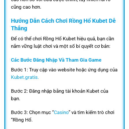
cũng cao hơn.
Hướng Dẫn Cách Chơi Rồng Hổ Kubet Dễ
Thắng
Để có thể chơi Rồng Hổ Kubet hiệu quả, bạn cần
nắm vững luật chơi và một số bí quyết cơ bản:
Các Bước Đăng Nhập Và Tham Gia Game
Bước 1: Truy cập vào website hoặc ứng dụng của
Kubet.gratis.
Bước 2: Đăng nhập bằng tài khoản Kubet của
bạn.
Bước 3: Chọn mục “
Casino
” và tìm kiếm trò chơi
“Rồng Hổ.