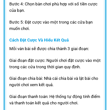
Bước 4: Chọn bàn chơi phù hợp với số tiền cược
của bạn.
Bước 5: Đặt cược vào một trong các cửa bạn
muốn chơi.
Cách Đặt Cược Và Hiểu Kết Quả
Mỗi ván bài sẽ được chia thành 3 giai đoạn:
Giai đoạn đặt cược: Người chơi đặt cược vào một
trong các cửa trong thời gian quy định.
Giai đoạn chia bài: Nhà cái chia bài và lật bài cho
người chơi xem kết quả.
Giai đoạn thanh toán: Hệ thống tự động tính điểm
và thanh toán kết quả cho người chơi.