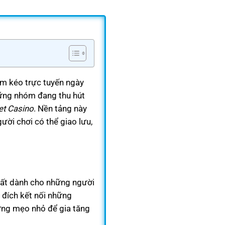
óm kéo trực tuyến ngày
những nhóm đang thu hút
t Casino
. Nền tảng này
ười chơi có thể giao lưu,
ất dành cho những người
 đích kết nối những
những mẹo nhỏ để gia tăng