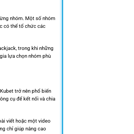
a từng nhóm. Một số nhóm
ác có thể tổ chức các
ackjack, trong khi những
 gia lựa chọn nhóm phù
 Kubet trở nên phổ biến
ông cụ để kết nối và chia
bài viết hoặc một video
ông chỉ giúp nâng cao