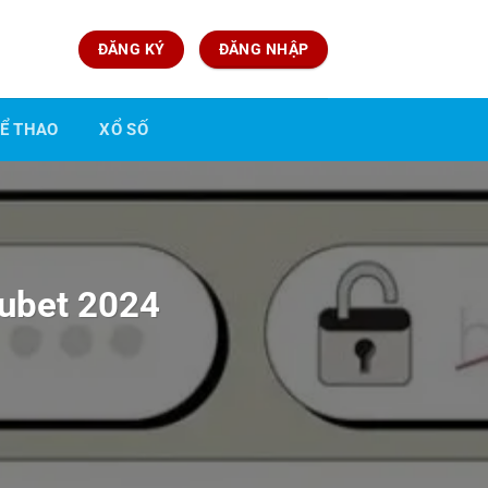
ĐĂNG KÝ
ĐĂNG NHẬP
Ể THAO
XỔ SỐ
ubet 2024