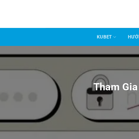
Bỏ
qua
nội
dung
KUBET
HƯỚ
Tham Gia