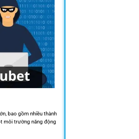
ớn, bao gồm nhiều thành
một môi trường năng động