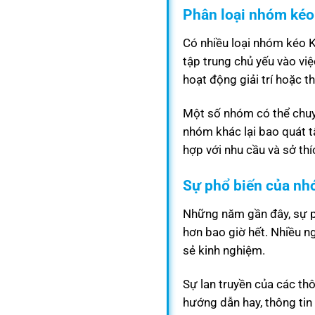
Phân loại nhóm kéo
Có nhiều loại nhóm kéo 
tập trung chủ yếu vào việ
hoạt động giải trí hoặc t
Một số nhóm có thể chuyê
nhóm khác lại bao quát t
hợp với nhu cầu và sở thí
Sự phổ biến của nh
Những năm gần đây, sự ph
hơn bao giờ hết. Nhiều n
sẻ kinh nghiệm.
Sự lan truyền của các th
hướng dẫn hay, thông tin 