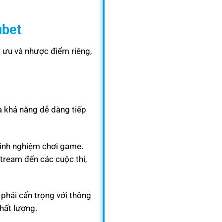
ubet
 ưu và nhược điểm riêng,
 khả năng dễ dàng tiếp
kinh nghiệm chơi game.
stream đến các cuộc thi,
 phải cẩn trọng với thông
hất lượng.