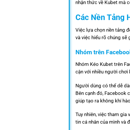
nhận thức về Kubet mà c
Các Nền Tảng 
Việc lựa chọn nền tảng đ
và việc hiểu rõ chúng sẽ 
Nhóm trên Faceboo
Nhóm Kéo Kubet trên Fac
cận với nhiều người chơi 
Người dùng có thể dễ dàn
Bên cạnh đó, Facebook cũn
giúp tạo ra không khí hà
Tuy nhiên, việc tham gia
tin cá nhân của mình và 