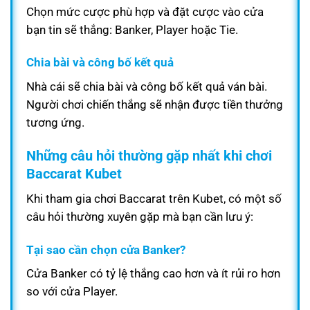
Chọn mức cược phù hợp và đặt cược vào cửa
bạn tin sẽ thắng: Banker, Player hoặc Tie.
Chia bài và công bố kết quả
Nhà cái sẽ chia bài và công bố kết quả ván bài.
Người chơi chiến thắng sẽ nhận được tiền thưởng
tương ứng.
Những câu hỏi thường gặp nhất khi chơi
Baccarat Kubet
Khi tham gia chơi Baccarat trên Kubet, có một số
câu hỏi thường xuyên gặp mà bạn cần lưu ý:
Tại sao cần chọn cửa Banker?
Cửa Banker có tỷ lệ thắng cao hơn và ít rủi ro hơn
so với cửa Player.