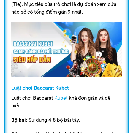
(Tie). Mục tiêu của trò chơi là dự đoán xem cửa
nào sẽ có tổng điểm gần 9 nhất.
Luật chơi Baccarat Kubet
Luật chơi Baccarat
Kubet
khá đơn giản và dễ
hiểu:
Bộ bài:
Sử dụng 4-8 bộ bài tây.