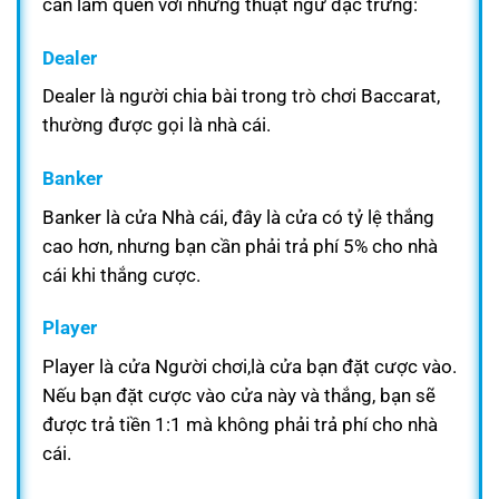
cần làm quen với những thuật ngữ đặc trưng:
Dealer
Dealer là người chia bài trong trò chơi Baccarat,
thường được gọi là nhà cái.
Banker
Banker là cửa Nhà cái, đây là cửa có tỷ lệ thắng
cao hơn, nhưng bạn cần phải trả phí 5% cho nhà
cái khi thắng cược.
Player
Player là cửa Người chơi,là cửa bạn đặt cược vào.
Nếu bạn đặt cược vào cửa này và thắng, bạn sẽ
được trả tiền 1:1 mà không phải trả phí cho nhà
cái.