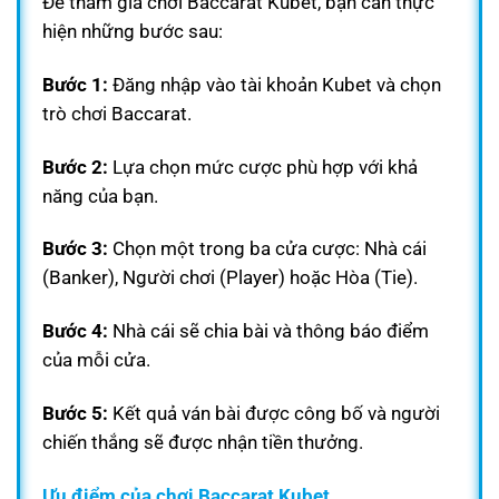
Để tham gia chơi Baccarat Kubet, bạn cần thực
hiện những bước sau:
Bước 1:
Đăng nhập vào tài khoản Kubet và chọn
trò chơi Baccarat.
Bước 2:
Lựa chọn mức cược phù hợp với khả
năng của bạn.
Bước 3:
Chọn một trong ba cửa cược: Nhà cái
(Banker), Người chơi (Player) hoặc Hòa (Tie).
Bước 4:
Nhà cái sẽ chia bài và thông báo điểm
của mỗi cửa.
Bước 5:
Kết quả ván bài được công bố và người
chiến thắng sẽ được nhận tiền thưởng.
Ưu điểm của chơi Baccarat Kubet