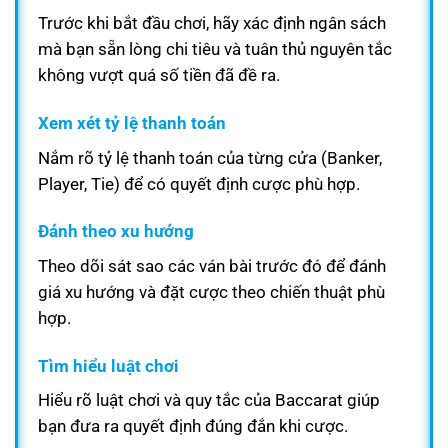
Trước khi bắt đầu chơi, hãy xác định ngân sách
mà bạn sẵn lòng chi tiêu và tuân thủ nguyên tắc
không vượt quá số tiền đã đề ra.
Xem xét tỷ lệ thanh toán
Nắm rõ tỷ lệ thanh toán của từng cửa (Banker,
Player, Tie) để có quyết định cược phù hợp.
Đánh theo xu hướng
Theo dõi sát sao các ván bài trước đó để đánh
giá xu hướng và đặt cược theo chiến thuật phù
hợp.
Tìm hiểu luật chơi
Hiểu rõ luật chơi và quy tắc của Baccarat giúp
bạn đưa ra quyết định đúng đắn khi cược.