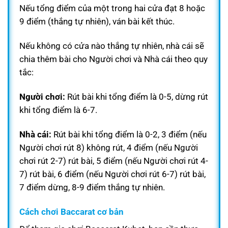
Nếu tổng điểm của một trong hai cửa đạt 8 hoặc
9 điểm (thắng tự nhiên), ván bài kết thúc.
Nếu không có cửa nào thắng tự nhiên, nhà cái sẽ
chia thêm bài cho Người chơi và Nhà cái theo quy
tắc:
Người chơi:
Rút bài khi tổng điểm là 0-5, dừng rút
khi tổng điểm là 6-7.
Nhà cái:
Rút bài khi tổng điểm là 0-2, 3 điểm (nếu
Người chơi rút 8) không rút, 4 điểm (nếu Người
chơi rút 2-7) rút bài, 5 điểm (nếu Người chơi rút 4-
7) rút bài, 6 điểm (nếu Người chơi rút 6-7) rút bài,
7 điểm dừng, 8-9 điểm thắng tự nhiên.
Cách chơi Baccarat cơ bản