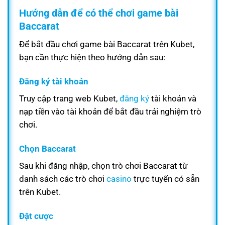
Hướng dẫn để có thể chơi game bài
Baccarat
Để bắt đầu chơi game bài Baccarat trên Kubet,
bạn cần thực hiện theo hướng dẫn sau:
Đăng ký tài khoản
Truy cập trang web Kubet,
đăng ký
tài khoản và
nạp tiền vào tài khoản để bắt đầu trải nghiệm trò
chơi.
Chọn Baccarat
Sau khi đăng nhập, chọn trò chơi Baccarat từ
danh sách các trò chơi
casino
trực tuyến có sẵn
trên Kubet.
Đặt cược