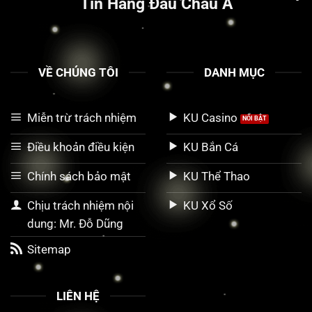
Tín Hàng Đầu Châu Á
VỀ CHÚNG TÔI
DANH MỤC
Miễn trừ trách nhiệm
KU Casino
Điều khoản điều kiện
KU Bắn Cá
Chính sách bảo mật
KU Thể Thao
Chịu trách nhiệm nội
KU Xổ Số
dung: Mr. Đỗ Dũng
Sitemap
LIÊN HỆ