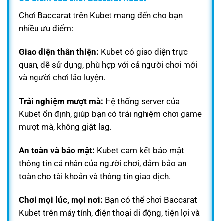
Chơi Baccarat trên Kubet mang đến cho bạn
nhiều ưu điểm:
Giao diện thân thiện:
Kubet có giao diện trực
quan, dễ sử dụng, phù hợp với cả người chơi mới
và người chơi lão luyện.
Trải nghiệm mượt mà:
Hệ thống server của
Kubet ổn định, giúp bạn có trải nghiệm chơi game
mượt mà, không giật lag.
An toàn và bảo mật:
Kubet cam kết bảo mật
thông tin cá nhân của người chơi, đảm bảo an
toàn cho tài khoản và thông tin giao dịch.
Chơi mọi lúc, mọi nơi:
Bạn có thể chơi Baccarat
Kubet trên máy tính, điện thoại di động, tiện lợi và