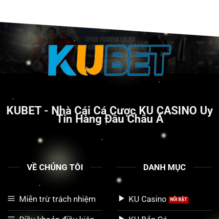
KUBET
- Nhà Cái Cá Cược KU CASINO Uy
Tín Hàng Đầu Châu Á
VỀ CHÚNG TÔI
DANH MỤC
Miễn trừ trách nhiệm
KU Casino