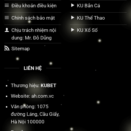
Điều khoản điều kiện
KU Bắn Cá
Chính sách bảo mật
KU Thể Thao
Chịu trách nhiệm nội
KU Xổ Số
dung: Mr. Đỗ Dũng
Sitemap
LIÊN HỆ
Thương hiệu:
KUBET
Website: ah.com.vc
Văn phòng: 1075
đường Láng, Cầu Giấy,
Hà Nội 100000