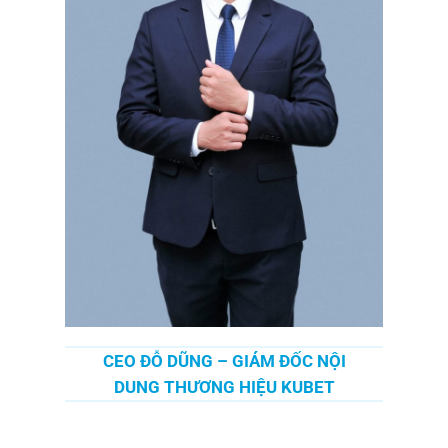
CEO ĐỖ DŨNG – GIÁM ĐỐC NỘI
DUNG THƯƠNG HIỆU KUBET