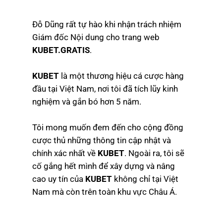
Đỗ Dũng rất tự hào khi nhận trách nhiệm
Giám đốc Nội dung cho trang web
KUBET.GRATIS
.
KUBET
là một thương hiệu cá cược hàng
đầu tại Việt Nam, nơi tôi đã tích lũy kinh
nghiệm và gắn bó hơn 5 năm.
Tôi mong muốn đem đến cho cộng đồng
cược thủ những thông tin cập nhật và
chính xác nhất về
KUBET
. Ngoài ra, tôi sẽ
cố gắng hết mình để xây dựng và nâng
cao uy tín của
KUBET
không chỉ tại Việt
Nam mà còn trên toàn khu vực Châu Á.