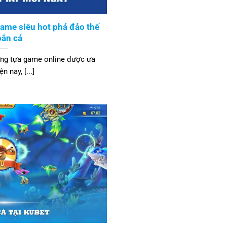
ame siêu hot phá đảo thế
bắn cá
ững tựa game online được ưa
n nay, [...]