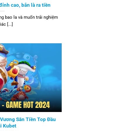
ỉnh cao, bắn là ra tiền
ng bao la và muốn trải nghiệm
ác [...]
 Vương Săn Tiền Top Đầu
i Kubet