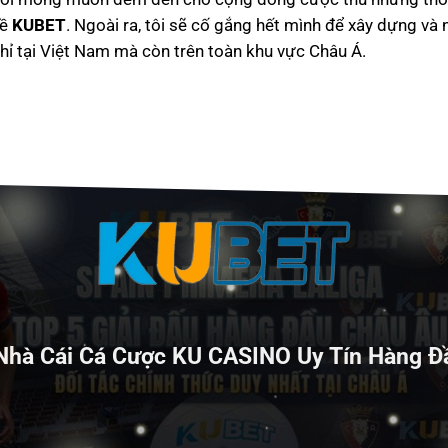
về
KUBET
. Ngoài ra, tôi sẽ cố gắng hết mình để xây dựng và 
hỉ tại Việt Nam mà còn trên toàn khu vực Châu Á.
Nhà Cái Cá Cược KU CASINO Uy Tín Hàng Đ