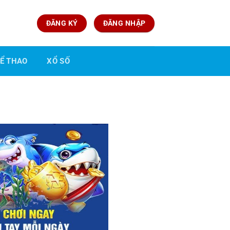
ĐĂNG KÝ
ĐĂNG NHẬP
Ể THAO
XỔ SỐ