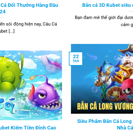
 Cá Đổi Thưởng Hàng Đầu
Bắn cá 3D Kubet siêu đ
24
Bạn đam mê thế giới đại dươ
uyến sôi động hiện nay, Câu Cá
cảm gi
et [...]
22
Th9
Siêu Phẩm Bắn Cá Long
ubet Kiếm Tiền Đỉnh Cao
Nhà Cá