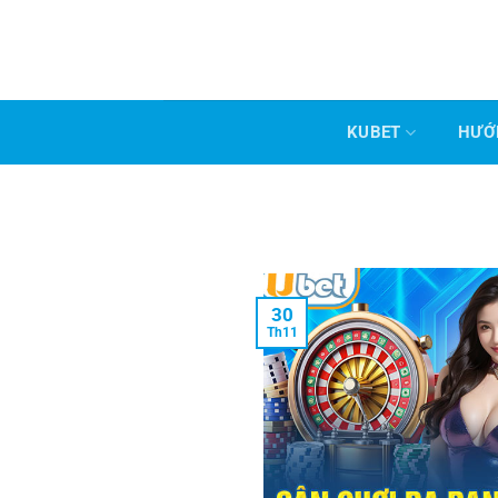
Bỏ
qua
nội
dung
KUBET
HƯỚ
30
Th11