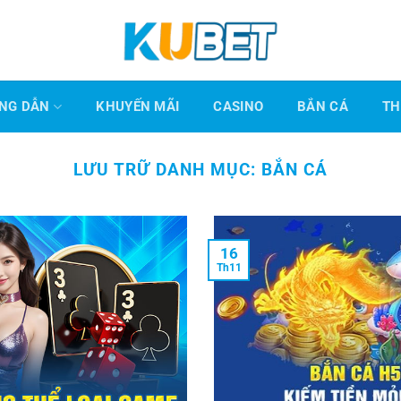
NG DẪN
KHUYẾN MÃI
CASINO
BẮN CÁ
TH
LƯU TRỮ DANH MỤC:
BẮN CÁ
16
Th11