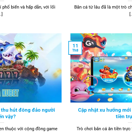
í phổ biến và hấp dẫn, với lối
Bắn cá từ lâu đã là một trò c
..]
[.
11
Th8
i thu hút đông đảo người
Cập nhật xu hướng mới 
ến vậy?
tiền tr
uen thuộc với cộng đồng game
Trò chơi bắn cá ăn tiền trực